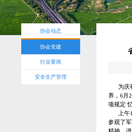
协会动态
协会党建
行业要闻
安全生产管理
为庆
养，6月
项规定 
上午
参观了军
精神，进